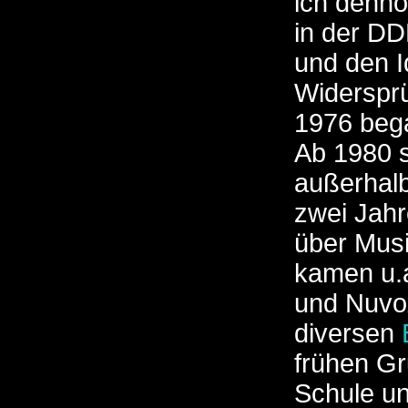
ich denno
in der D
und den I
Widersprü
1976 bega
Ab 1980 s
außerhalb
zwei Jahr
über Musi
kamen u.
und Nuvox
diversen
frühen G
Schule un