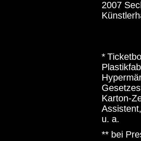
2007 Sec
Künstler
* Ticketbo
Plastikfa
Hypermär
Gesetzest
Karton-Z
Assistent
u. a.
** bei Pr