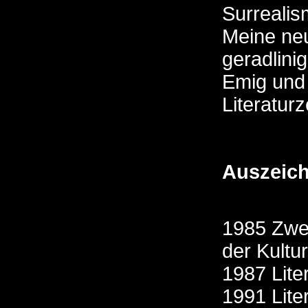
Surrealis
Meine ne
geradlinig
Emig und
Literatur
Auszeich
1985 Zwei
der Kult
1987 Lite
1991 Lite