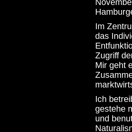
Novembe
Hamburger
Im Zentru
das Indiv
Entfunkti
Zugriff d
Mir geht 
Zusammenh
marktwirt
Ich betre
gestehe m
und benut
Naturalis