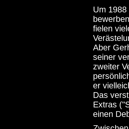
Um 1988 
bewerben,
fielen vi
Verästelu
Aber Gerh
seiner ve
zweiter V
persönlic
er vielle
Das verst
Extras ("S
einen Deb
Zwischen 