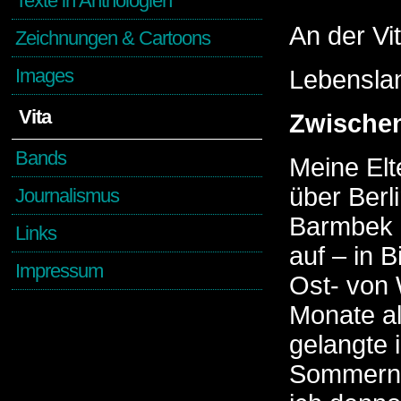
Texte in Anthologien
An der Vi
Zeichnungen & Cartoons
Images
Lebensla
Vita
Zwischen
Bands
Meine Elt
über Berl
Journalismus
Barmbek 
Links
auf – in B
Impressum
Ost- von 
Monate al
gelangte 
Sommern 