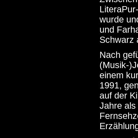
LiteraPur
wurde und
und Farh
Schwarz 
Nach gef
(Musik-)J
einem kur
1991, ge
auf der K
Jahre als
Fernsehze
Erzählun